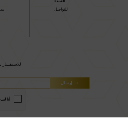
العملاء
للتواصل
معرض
للاستفسار ير
إرسال