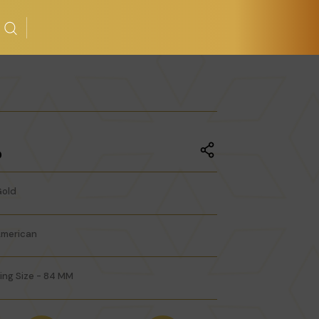
م
Share:
old
merican
ing Size - 84 MM