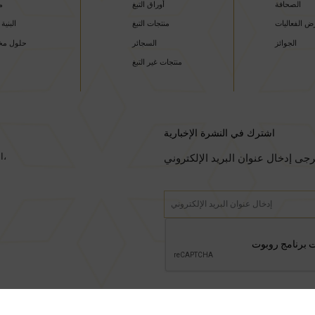
الصحافة
أوراق التبغ
م
 الفعاليات
منتجات التبغ
البنية 
الجوائز
السجائر
حلول م
منتجات غير التبغ
اشترك في النشرة الإخبارية
الطابق الحادي والعشرون، مبنى نيرمال، ناريمان بوينت،
جى إدخال عنوان البريد الإلكتروني