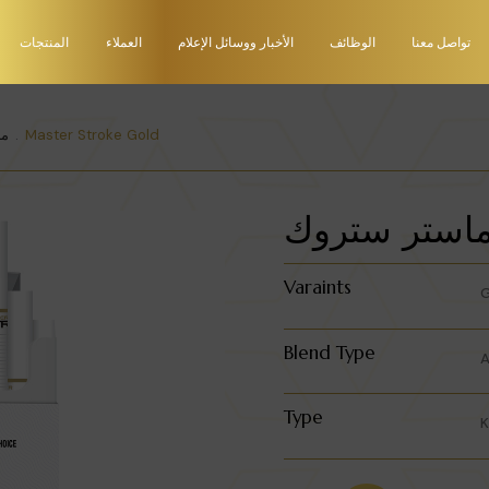
تواصل معنا
الوظائف
الأخبار ووسائل الإعلام
العملاء
المنتجات
Master Stroke Gold
ما
استر ستروك
Varaints
G
Blend Type
A
Type
K