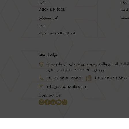
زارعنا
الإرث
التحتية
VISION & MISSION
خصصة
كبار المسؤولين
نهجنا
المسؤولية الاجتماعية للشركة
تواصل معنا
مومباي - 400021، ماهاراشترا، الهند.
+91 22 6639 6666
+91 22 6639 6677
info@sopariwala.com
Connect Us