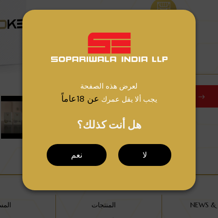
Pack
20 Sticks
لعرض هذه الصفحة
استفسر الآن
عن 18عاماً
يجب ألا يقل عمرك
هل أنت كذلك؟
لا
نعم
NEWS &
المنتجات
المس